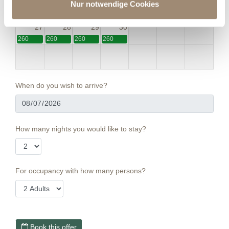
20
21
22
23
24
25
26
weiteren Daten zusammen, die Sie ihnen bereitgestellt
Nur notwendige Cookies
260
260
260
260
260
260
260
haben oder die sie im Rahmen Ihrer Nutzung der Dienste
27
28
29
30
gesammelt haben.
260
260
260
260
When do you wish to arrive?
How many nights you would like to stay?
For occupancy with how many persons?
Book this offer