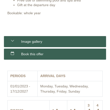
Free u
se of swimming pool and spa area
Gift at the departure day
Bookable: whole year
Image gallery
Book this offer
PERIODS
ARRIVAL DAYS
01/01/2023 -
Monday, Tuesday, Wednesday,
17/12/2027
Thursday, Friday, Sunday
3
4