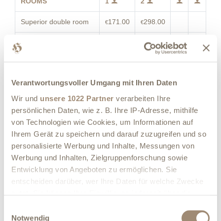
ROOMS
1
2
Superior double room
171.00
298.00
€
€
Comfort double room
166.00
276.00
€
€
Chalet
Comfort double room
166.00
276.00
€
€
Verantwortungsvoller Umgang mit Ihren Daten
main building
Wir und
unsere 1022 Partner
verarbeiten Ihre
Standard double room
157.00
260.00
€
€
persönlichen Daten, wie z. B. Ihre IP-Adresse, mithilfe
main building
von Technologien wie Cookies, um Informationen auf
Ihrem Gerät zu speichern und darauf zuzugreifen und so
personalisierte Werbung und Inhalte, Messungen von
Werbung und Inhalten, Zielgruppenforschung sowie
August 2026
Entwicklung von Angeboten zu ermöglichen. Sie
entscheiden darüber, wer Ihre Daten für welche Zwecke
SUN
MON
TUE
WED
THU
FRI
SAT
nutzt. Sie können Ihre Einwilligung jederzeit über die
1
Cookie-Erklärung oder durch Klicken auf das Privacy
Einwilligungsauswahl
Trigger Symbol ändern oder widerrufen
2
3
4
5
6
7
8
Notwendig