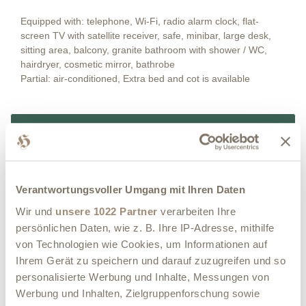
Equipped with: telephone, Wi-Fi, radio alarm clock, flat-
screen TV with satellite receiver, safe, minibar, large desk,
sitting area, balcony, granite bathroom with shower / WC,
hairdryer, cosmetic mirror, bathrobe
Partial: air-conditioned,
Extra bed and cot is available
Image gallery
Book this room
Verantwortungsvoller Umgang mit Ihren Daten
Wir und
unsere 1022 Partner
verarbeiten Ihre
FACILITIES
persönlichen Daten, wie z. B. Ihre IP-Adresse, mithilfe
von Technologien wie Cookies, um Informationen auf
1 Room, bathrobe, Balcony, shower, Extra bed possible,
Ihrem Gerät zu speichern und darauf zuzugreifen und so
Window to open, Remote control on the TV, Hairdryer,
personalisierte Werbung und Inhalte, Messungen von
Internet connection, cot possible, vanity mirror, mini-bar,
Werbung und Inhalten, Zielgruppenforschung sowie
radio, SAT TV, sleeping Couche, Wardrobe to close,