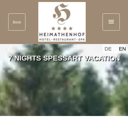
Book
DE
EN
7 NIGHTS SPESSART VACATION