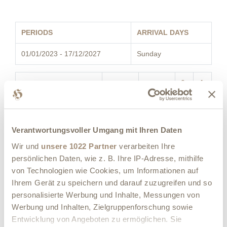
PERIODS
ARRIVAL DAYS
01/01/2023 - 17/12/2027
Sunday
3
4
ROOMS
1
2
Superior double room
162.00
266.00
€
€
Verantwortungsvoller Umgang mit Ihren Daten
Comfort double room
150.00
248.00
€
€
Wir und
unsere 1022 Partner
verarbeiten Ihre
Chalet
persönlichen Daten, wie z. B. Ihre IP-Adresse, mithilfe
Comfort double room
150.00
248.00
€
€
von Technologien wie Cookies, um Informationen auf
main building
Ihrem Gerät zu speichern und darauf zuzugreifen und so
personalisierte Werbung und Inhalte, Messungen von
Standard double room
145.00
234.00
€
€
Werbung und Inhalten, Zielgruppenforschung sowie
main building
Entwicklung von Angeboten zu ermöglichen. Sie