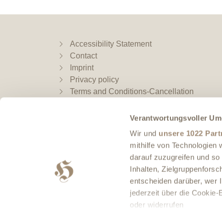
Accessibility Statement
Contact
Imprint
Privacy policy
Terms and Conditions-Cancellation
Policy
Directions
Verantwortungsvoller Um
Impressions Gallery
Wir und
unsere 1022 Part
Hotel Video
mithilfe von Technologien
Subsciption to the restaurant
darauf zuzugreifen und so
newsletter
Inhalten, Zielgruppenfors
Subscription to the Hotel Newsletter
entscheiden darüber, wer I
Newsletter Anmeldung für die
jederzeit über die Cookie
Küchenpaty
oder widerrufen