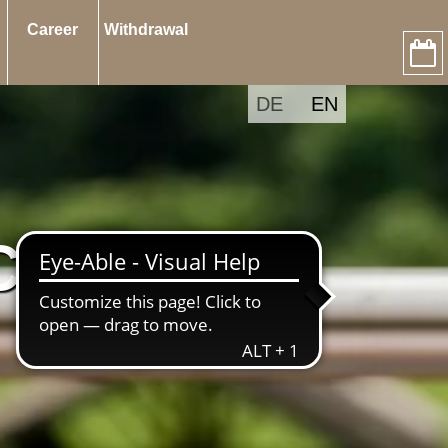
Career
Withdrawal
DE
EN
CH