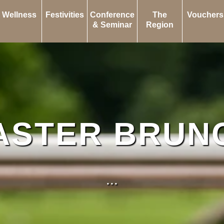
Wellness
Festivities
Conference
The
Vouchers
& Seminar
Region
ASTER BRUN
...