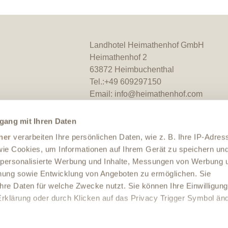
Landhotel Heimathenhof GmbH
Heimathenhof 2
63872 Heimbuchenthal
Tel.:
+49 609297150
Email:
info@heimathenhof.com
Website:
https://www.heimathenhof.c
gang mit Ihren Daten
ner
verarbeiten Ihre persönlichen Daten, wie z. B. Ihre IP-Adres
 wie Cookies, um Informationen auf Ihrem Gerät zu speichern un
 personalisierte Werbung und Inhalte, Messungen von Werbung 
chung sowie Entwicklung von Angeboten zu ermöglichen. Sie
hre Daten für welche Zwecke nutzt. Sie können Ihre Einwilligung
-Erklärung oder durch Klicken auf das Privacy Trigger Symbol än