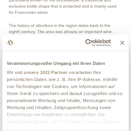
particularly known for the Bocksbeutel, a traditional and
exclusive bottle shape that is protected and is mainly used
for Franconian wines.
The history of viticulture in the region dates back to the
eighth century. The area was already an important wine-
growing region in the Middle Ages, and over the centuries the
vineyards have steadily expanded. Today, Franconia is the
sixth largest wine region in Germany with an impressive
variety of wine varieties, especially white wines such as
Silvaner and Müller-Thurgau, but also red wines such as
Verantwortungsvoller Umgang mit Ihren Daten
Pinot Noir and Domina.
Wir und
unsere 1022 Partner
verarbeiten Ihre
persönlichen Daten, wie z. B. Ihre IP-Adresse, mithilfe
Franconian wines are not only known for their enjoyment, but
von Technologien wie Cookies, um Informationen auf
also for the cultural significance that viticulture has for the
Ihrem Gerät zu speichern und darauf zuzugreifen und so
region. Wine festivals, wine hiking trails and historic wine-
growing villages offer insights into wine culture and invite
personalisierte Werbung und Inhalte, Messungen von
visitors to enjoy the harmony of wine and regional food.
Werbung und Inhalten, Zielgruppenforschung sowie
Entwicklung von Angeboten zu ermöglichen. Sie
entscheiden darüber, wer Ihre Daten für welche Zwecke
nutzt. Sie können Ihre Einwilligung jederzeit über die