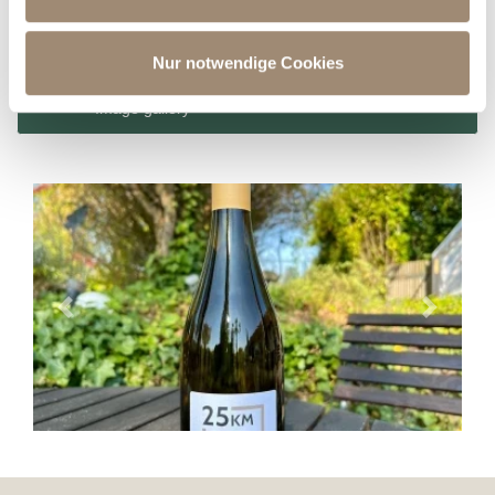
soziale Medien, Werbung und Analysen weiter. Unsere
We hope you enjoy tasting the fine wines.
Partner führen diese Informationen möglicherweise mit
weiteren Daten zusammen, die Sie ihnen bereitgestellt
Nur notwendige Cookies
haben oder die sie im Rahmen Ihrer Nutzung der Dienste
Image gallery
gesammelt haben.
Previous
Next