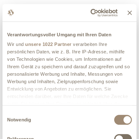
Information: 2:00 PM - 5:00 PM: Snack menu, coffee, and
cake
Note: On Sundays and public holidays, a small menu is
Verantwortungsvoller Umgang mit Ihren Daten
available for lunch.
Wir und
unsere 1022 Partner
verarbeiten Ihre
persönlichen Daten, wie z. B. Ihre IP-Adresse, mithilfe
von Technologien wie Cookies, um Informationen auf
Image gallery
Ihrem Gerät zu speichern und darauf zuzugreifen und so
personalisierte Werbung und Inhalte, Messungen von
Werbung und Inhalten, Zielgruppenforschung sowie
Entwicklung von Angeboten zu ermöglichen. Sie
DETAILS
entscheiden darüber, wer Ihre Daten für welche Zwecke
Number of seats:
80
nutzt. Sie können Ihre Einwilligung jederzeit über die
Cookie-Erklärung oder durch Klicken auf das Privacy
Einwilligungsauswahl
Number of tables:
20
Trigger Symbol ändern oder widerrufen
Notwendig
List of Accepted payments:
Wenn Sie es erlauben, würden wir auch gerne:
Präferenzen