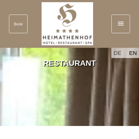
Book
DE
EN
RESTAURANT
...