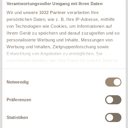
Image gallery
Verantwortungsvoller Umgang mit Ihren Daten
Wir und
unsere 1022 Partner
verarbeiten Ihre
persönlichen Daten, wie z. B. Ihre IP-Adresse, mithilfe
von Technologien wie Cookies, um Informationen auf
DETAILS
Ihrem Gerät zu speichern und darauf zuzugreifen und so
Number of seats:
20
personalisierte Werbung und Inhalte, Messungen von
Werbung und Inhalten, Zielgruppenforschung sowie
Number of tables:
6
Entwicklung von Angeboten zu ermöglichen. Sie
entscheiden darüber, wer Ihre Daten für welche Zwecke
List of Accepted payments:
nutzt. Sie können Ihre Einwilligung jederzeit über die
Cookie-Erklärung oder durch Klicken auf das Privacy
Einwilligungsauswahl
AMENITIES
Trigger Symbol ändern oder widerrufen
Notwendig
Non smoking area, air conditioner, Wheelchair accessible,
Wenn Sie es erlauben, würden wir auch gerne:
elevator
Präferenzen
Informationen über Ihre geografische Lage
erfassen, welche bis auf einige Meter genau sein
können
Statistiken
RESTAURANT OPENING HOURS
Ihr Gerät durch aktives Scannen nach