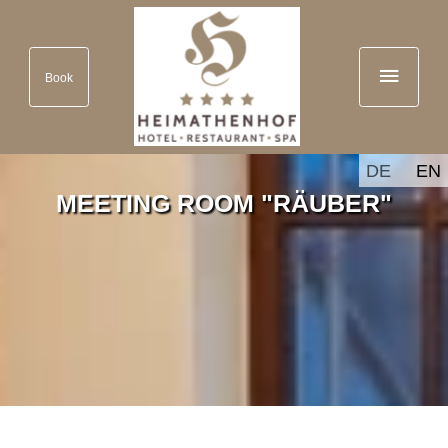
Book
DE
EN
MEETING ROOM "RÄUBER"