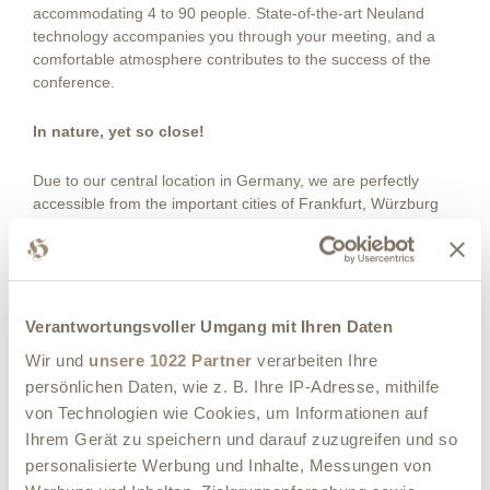
accommodating 4 to 90 people. State-of-the-art Neuland
technology accompanies you through your meeting, and a
comfortable atmosphere contributes to the success of the
conference.
In nature, yet so close!
Due to our central location in Germany, we are perfectly
accessible from the important cities of Frankfurt, Würzburg
und Aschaffenburg - for example, within 1 hour from
Frankfurt. Our conference guests particularly appreciate our
location in Heimbuchenthal in the Spessart region. Here, you
are close by, yet you are conferencing in nature. In good
weather, you are welcome to work by our lake and in the
Verantwortungsvoller Umgang mit Ihren Daten
spacious outdoor area.
Wir und
unsere 1022 Partner
verarbeiten Ihre
persönlichen Daten, wie z. B. Ihre IP-Adresse, mithilfe
von Technologien wie Cookies, um Informationen auf
Image gallery
Ihrem Gerät zu speichern und darauf zuzugreifen und so
personalisierte Werbung und Inhalte, Messungen von