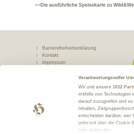
>>
Die ausführliche Speisekarte zu Wild&We
Barrierefreiheitserklärung
Kontakt
Impressum
Datenschutz
AGB | Widerruf
Verantwortungsvoller Um
Anfahrt
Wir und
unsere 1022 Part
Impressionen
mithilfe von Technologien
Hotel-Film
darauf zuzugreifen und so
Newsletter-Anmeldung Restaurant
Inhalten, Zielgruppenfors
Newsletter-Anmeldung Hotel
entscheiden darüber, wer I
Newsletter-Anmeldung Küchenparty
jederzeit über die Cookie
oder widerrufen