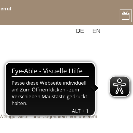
erruf
DE
EN
ingut Stich - und "Jägerlatein" von unserem