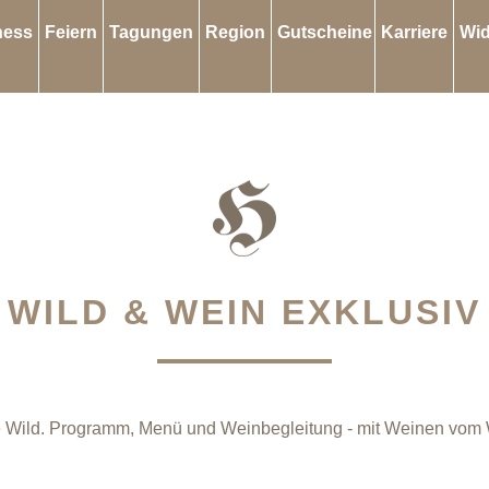
ness
Feiern
Tagungen
Region
Gutscheine
Karriere
Wid
WILD & WEIN EXKLUSIV
Wild. Programm, Menü und Weinbegleitung - mit Weinen vom We