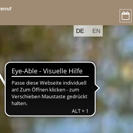
erruf
DE
EN
NKEN