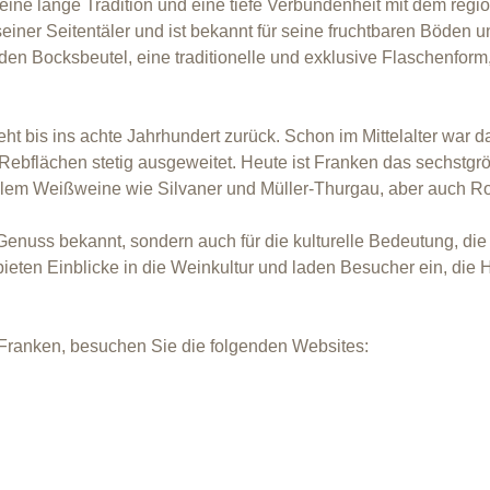
 eine lange Tradition und eine tiefe Verbundenheit mit dem reg
seiner Seitentäler und ist bekannt für seine fruchtbaren Böden 
den Bocksbeutel, eine traditionelle und exklusive Flaschenform, 
ht bis ins achte Jahrhundert zurück. Schon im Mittelalter war
Rebflächen stetig ausgeweitet. Heute ist Franken das sechstgr
 allem Weißweine wie Silvaner und Müller-Thurgau, aber auch 
 Genuss bekannt, sondern auch für die kulturelle Bedeutung, die
eten Einblicke in die Weinkultur und laden Besucher ein, die
 Franken, besuchen Sie die folgenden Websites: