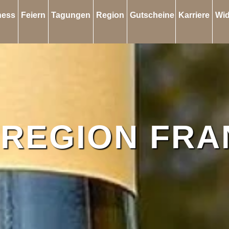
ness
Feiern
Tagungen
Region
Gutscheine
Karriere
Wid
NREGION FRA