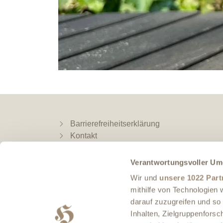
Barrierefreiheitserklärung
Kontakt
Impressum
Datenschutz
Verantwortungsvoller Um
AGB | Widerruf
Wir und
unsere 1022 Part
Anfahrt
mithilfe von Technologien
Impressionen
darauf zuzugreifen und so
Hotel-Film
Inhalten, Zielgruppenfors
Newsletter-Anmeldung Restaurant