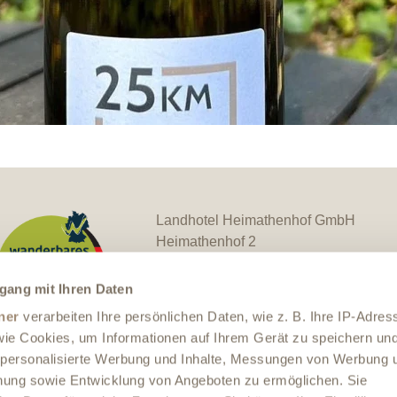
Landhotel Heimathenhof GmbH
Heimathenhof 2
63872 Heimbuchenthal
Telefon:
+49 609297150
gang mit Ihren Daten
E-Mail:
info@heimathenhof.com
ner
verarbeiten Ihre persönlichen Daten, wie z. B. Ihre IP-Adres
Webseite:
 wie Cookies, um Informationen auf Ihrem Gerät zu speichern un
https://www.heimathenhof.com
 personalisierte Werbung und Inhalte, Messungen von Werbung 
chung sowie Entwicklung von Angeboten zu ermöglichen. Sie