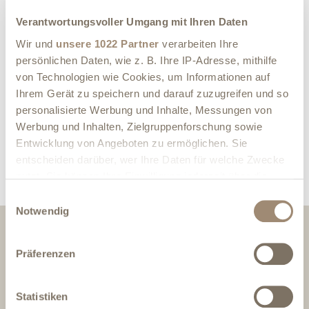
Frisch zubereitete Köstlichkeiten im Takt der Jahreszeiten.
Unser Küchenchef und seine Crew verwöhnen Sie mit einem
Verantwortungsvoller Umgang mit Ihren Daten
leckeren Sonntags-Lunchbuffet. Schönen Sonntag!
Wir und
unsere 1022 Partner
verarbeiten Ihre
persönlichen Daten, wie z. B. Ihre IP-Adresse, mithilfe
Ganzjährig - Sonntag von 12:00 - 14:00 Uhr - 27,50€ p.P.
von Technologien wie Cookies, um Informationen auf
Hier direkt reservieren
oder an unserer Rezeption
Ihrem Gerät zu speichern und darauf zuzugreifen und so
personalisierte Werbung und Inhalte, Messungen von
UNSER TIPP
Werbung und Inhalten, Zielgruppenforschung sowie
Das Besondere Extra für Sie: Tischdekoration für Ihren
Entwicklung von Angeboten zu ermöglichen. Sie
festlichen Anlass 5 € p.P.
entscheiden darüber, wer Ihre Daten für welche Zwecke
nutzt. Sie können Ihre Einwilligung jederzeit über die
Cookie-Erklärung oder durch Klicken auf das Privacy
Einwilligungsauswahl
Trigger Symbol ändern oder widerrufen
Notwendig
Barrierefreiheitserklärung
Wenn Sie es erlauben, würden wir auch gerne:
Präferenzen
Kontakt
Informationen über Ihre geografische Lage
Impressum
erfassen, welche bis auf einige Meter genau sein
Datenschutz
können
Statistiken
AGB | Widerruf